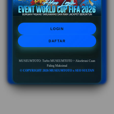
PENAWARAN SPESIAL
BONUS NEW MEMBER UP TO 10%
LOGIN
Minimal Deposit Rp. 10.000
DAFTAR
Minimal Withdraw Rp 50.000
MUSEUMTOTO: Turbo MUSEUMTOTO > Akselerasi Cuan
Paling Maksimal
LOGIN
DAFTAR
© COPYRIGHT 2026 MUSEUMTOTO x SEO SULTAN
Layer Popup Close