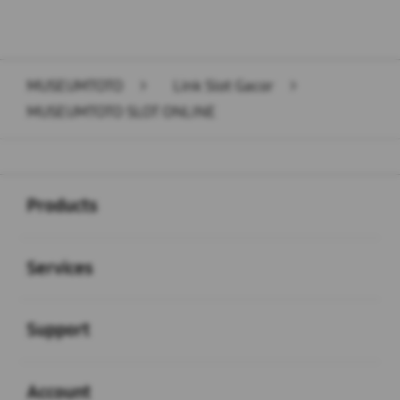
MUSEUMTOTO
>
Link Slot Gacor
>
MUSEUMTOTO SLOT ONLINE
Buka
Footer Navigation
Products
Buka
Services
Buka
Support
Buka
Account