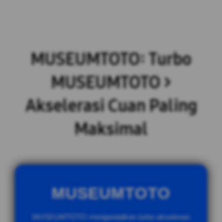
MUSEUMTOTO: Turbo
MUSEUMTOTO >
Akselerasi Cuan Paling
Maksimal
MUSEUMTOTO
MUSEUMTOTO mengandalkan turbo akselerasi